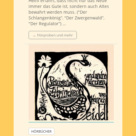
Heini erfährt, dass nicht nur das Neue
immer das Gute ist, sondern auch Altes
bewahrt werden muss. ("Der
Schlangenkönig“, "Der Zwergenwald“,
"Der Regulator“) …
→ Hörproben und mehr
HÖRBÜCHER